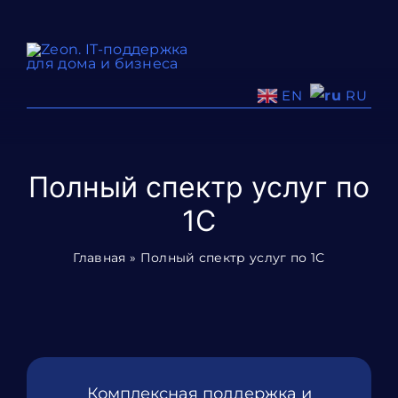
Skip
to
content
RU
EN
Полный спектр услуг по
1С
Главная
»
Полный спектр услуг по 1С
Комплексная поддержка и