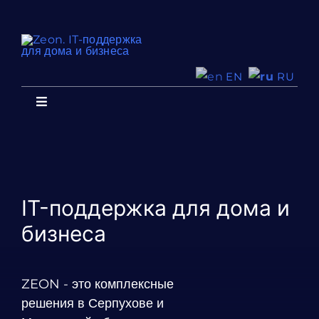
Skip
to
content
RU
EN
Toggle
Navigation
Главная
О команде
IT-поддержка для дома и
Услуги
бизнеса
Сотрудничество
ZEON - это комплексные
решения в Серпухове и
Отзывы